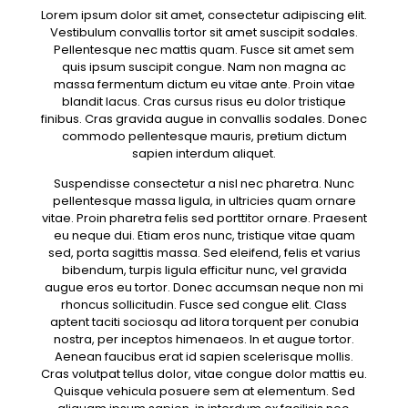
Lorem ipsum dolor sit amet, consectetur adipiscing elit.
Vestibulum convallis tortor sit amet suscipit sodales.
Pellentesque nec mattis quam. Fusce sit amet sem
quis ipsum suscipit congue. Nam non magna ac
massa fermentum dictum eu vitae ante. Proin vitae
blandit lacus. Cras cursus risus eu dolor tristique
finibus. Cras gravida augue in convallis sodales. Donec
commodo pellentesque mauris, pretium dictum
sapien interdum aliquet.
Suspendisse consectetur a nisl nec pharetra. Nunc
pellentesque massa ligula, in ultricies quam ornare
vitae. Proin pharetra felis sed porttitor ornare. Praesent
eu neque dui. Etiam eros nunc, tristique vitae quam
sed, porta sagittis massa. Sed eleifend, felis et varius
bibendum, turpis ligula efficitur nunc, vel gravida
augue eros eu tortor. Donec accumsan neque non mi
rhoncus sollicitudin. Fusce sed congue elit. Class
aptent taciti sociosqu ad litora torquent per conubia
nostra, per inceptos himenaeos. In et augue tortor.
Aenean faucibus erat id sapien scelerisque mollis.
Cras volutpat tellus dolor, vitae congue dolor mattis eu.
Quisque vehicula posuere sem at elementum. Sed