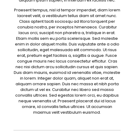
aliquam ipsum sapien, in interdum ex facilisis nec.
Praesent tempus, nisl id tempor imperdiet, diam lorem
laoreet velit, a vestibulum tellus diam sit amet nunc.
Class aptent taciti sociosqu ad litora torquent per
conubia nostra, per inceptos himenaeos. Curabitur
lacus orci, suscipit non pharetra a, tristique in erat.
Etiam mollis sem eu porta scelerisque. Sed molestie
enim in dolor aliquet mollis. Duis vulputate ante a odio
sollicitudin, eget malesuada elit commodo. Ut risus
erat, pretium eget facilisis a, sagittis a augue. Fusce
congue mauris nec lacus consectetur efficitur. Cras
nec nisi dictum arcu sollicitudin cursus et quis sapien.
Duis diam mauris, euismod id venenatis vitae, molestie
in lorem. Integer dolor quam, aliquet non erat at,
aliquam ornare sapien. Duis nec massa et nibh porta
dictum ut vel ex. Curabitur nec libero sed massa
convallis ultrices. Sed egestas lorem orci, eu dapibus
neque venenatis ut. Praesent placerat dui id lacus
ornare, id convallis tellus ultrices. Ut accumsan
maximus velit vestibulum euismod.