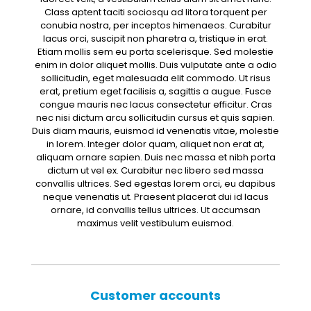
Class aptent taciti sociosqu ad litora torquent per
conubia nostra, per inceptos himenaeos. Curabitur
lacus orci, suscipit non pharetra a, tristique in erat.
Etiam mollis sem eu porta scelerisque. Sed molestie
enim in dolor aliquet mollis. Duis vulputate ante a odio
sollicitudin, eget malesuada elit commodo. Ut risus
erat, pretium eget facilisis a, sagittis a augue. Fusce
congue mauris nec lacus consectetur efficitur. Cras
nec nisi dictum arcu sollicitudin cursus et quis sapien.
Duis diam mauris, euismod id venenatis vitae, molestie
in lorem. Integer dolor quam, aliquet non erat at,
aliquam ornare sapien. Duis nec massa et nibh porta
dictum ut vel ex. Curabitur nec libero sed massa
convallis ultrices. Sed egestas lorem orci, eu dapibus
neque venenatis ut. Praesent placerat dui id lacus
ornare, id convallis tellus ultrices. Ut accumsan
maximus velit vestibulum euismod.
Customer accounts