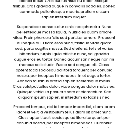
blandit lacus. Cras cursus risus eu dolor tristique
finibus. Cras gravida augue in convallis sodales. Donec
commodo pellentesque mauris, pretium dictum
sapien interdum aliquet.
Suspendisse consectetur a nisl nec pharetra. Nunc
pellentesque massa ligula, in ultricies quam ornare
vitae. Proin pharetra felis sed porttitor ornare. Praesent
eu neque dui. Etiam eros nunc, tristique vitae quam
sed, porta sagittis massa. Sed eleifend, felis et varius
bibendum, turpis ligula efficitur nunc, vel gravida
augue eros eu tortor. Donec accumsan neque non mi
rhoncus sollicitudin. Fusce sed congue elit. Class
aptent taciti sociosqu ad litora torquent per conubia
nostra, per inceptos himenaeos. In et augue tortor.
Aenean faucibus erat id sapien scelerisque mollis.
Cras volutpat tellus dolor, vitae congue dolor mattis eu.
Quisque vehicula posuere sem at elementum. Sed
aliquam ipsum sapien, in interdum ex facilisis nec.
Praesent tempus, nisl id tempor imperdiet, diam lorem
laoreet velit, a vestibulum tellus diam sit amet nunc.
Class aptent taciti sociosqu ad litora torquent per
conubia nostra, per inceptos himenaeos. Curabitur