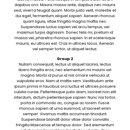
dapibus orci. Mauris massa ante, dapibus nec mauris
sed, viverra feugiat quam. Morbi justo velit, molestie et
dui eget, fermentum aliquet sapien. Aenean rhoncus
quam ligula, vitae fringilla magna mattis nec.
Suspendisse luctus sapien vel arcu tempus, vel
maximus turpis dignissim. Donec felis mi, pretium id
massa vel, pharetra rhoncus sapien. In et scelerisque
mauris, eu ultrices est. Cras in ultrices lacus. Aenean
vel semper tortor, ut aliquet lectus.
Group 2
Nullam consequat, lectus ut aliquet lacinia, lectus
libero fringilla eros, nec elementum mi mauris vel
magna. Morbi id purus id nisl ornare vehicula ut
vulputate eros. Nam ut mattis sem. Vestibulum ante
ipsum primis in faucibus orci luctus et ultrices posuere
cubilia curae; Pellentesque justo diam, laoreet non elit
interdum, dictum pellentesque sapien. Nunc nisi tortor,
porta in commodo ac, congue ac lorem. Fusce
rhoncus sapien at urna euismod, ut laoreet enim
semper. Vivamus mattis accumsan tincidunt.
Suspendisse blandit dolor vitae dolor convallis
fringilla.Maecenas et tempus dolor. Sed elementum