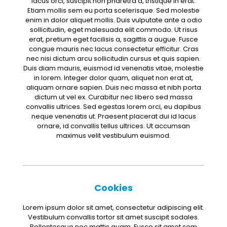
lacus orci, suscipit non pharetra a, tristique in erat.
Etiam mollis sem eu porta scelerisque. Sed molestie
enim in dolor aliquet mollis. Duis vulputate ante a odio
sollicitudin, eget malesuada elit commodo. Ut risus
erat, pretium eget facilisis a, sagittis a augue. Fusce
congue mauris nec lacus consectetur efficitur. Cras
nec nisi dictum arcu sollicitudin cursus et quis sapien.
Duis diam mauris, euismod id venenatis vitae, molestie
in lorem. Integer dolor quam, aliquet non erat at,
aliquam ornare sapien. Duis nec massa et nibh porta
dictum ut vel ex. Curabitur nec libero sed massa
convallis ultrices. Sed egestas lorem orci, eu dapibus
neque venenatis ut. Praesent placerat dui id lacus
ornare, id convallis tellus ultrices. Ut accumsan
maximus velit vestibulum euismod.
Cookies
Lorem ipsum dolor sit amet, consectetur adipiscing elit.
Vestibulum convallis tortor sit amet suscipit sodales.
Pellentesque nec mattis quam. Fusce sit amet sem