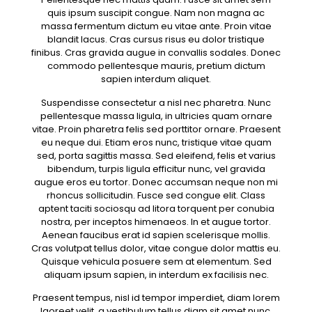
quis ipsum suscipit congue. Nam non magna ac
massa fermentum dictum eu vitae ante. Proin vitae
blandit lacus. Cras cursus risus eu dolor tristique
finibus. Cras gravida augue in convallis sodales. Donec
commodo pellentesque mauris, pretium dictum
sapien interdum aliquet.
Suspendisse consectetur a nisl nec pharetra. Nunc
pellentesque massa ligula, in ultricies quam ornare
vitae. Proin pharetra felis sed porttitor ornare. Praesent
eu neque dui. Etiam eros nunc, tristique vitae quam
sed, porta sagittis massa. Sed eleifend, felis et varius
bibendum, turpis ligula efficitur nunc, vel gravida
augue eros eu tortor. Donec accumsan neque non mi
rhoncus sollicitudin. Fusce sed congue elit. Class
aptent taciti sociosqu ad litora torquent per conubia
nostra, per inceptos himenaeos. In et augue tortor.
Aenean faucibus erat id sapien scelerisque mollis.
Cras volutpat tellus dolor, vitae congue dolor mattis eu.
Quisque vehicula posuere sem at elementum. Sed
aliquam ipsum sapien, in interdum ex facilisis nec.
Praesent tempus, nisl id tempor imperdiet, diam lorem
laoreet velit, a vestibulum tellus diam sit amet nunc.