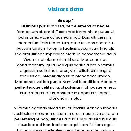
Visitors data
Group 1
Ut finibus purus massa, nec elementum neque
fermentum sit amet. Fusce nec fermentum purus. Ut
pulvinar ex vitae cursus euismod. Duis ultricies nisi
elementum felis bibendum, a luctus eros pharetra.
Fusce interdum lorem a facilisis accumsan. In id elit
sed orci ultrices imperdiet. Morbi in consectetur lacus.
Vivamus et elementum libero. Maecenas eu
condimentum ligula. Sed quis varius diam. Vivamus
dignissim sollicitudin arcu, vel sollicitudin magna
facilisis ac. Integer dignissim blandit accumsan.
Maecenas vel leo purus. Nam vel blandit leo. Aenean
pellentesque velit nulla, ut pulvinar nibh posuere nec.
Nunc mauris lacus, posuere in dapibus sit amet,
eleifend in metus.
Vivamus egestas viverra mi eu mattis. Aenean lobortis
vestibulum eros non dictum. In arcu mauris, vulputate a
pellentesque non, ultrices a purus. Mauris sed nisl quis
risus laoreet hendrerit non eget sem. Nullam eget
lacinia massa. Pellentesque in tempus odio, rutrum